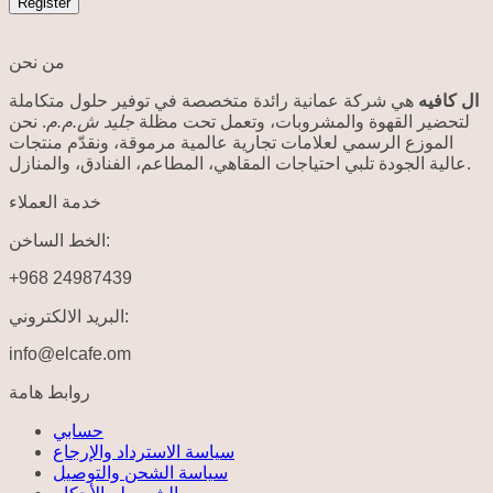
Register
من نحن
ال كافيه
هي شركة عمانية رائدة متخصصة في توفير حلول متكاملة
لتحضير القهوة والمشروبات، وتعمل تحت مظلة
جليد ش.م.م
. نحن
الموزع الرسمي لعلامات تجارية عالمية مرموقة، ونقدّم منتجات
عالية الجودة تلبي احتياجات المقاهي، المطاعم، الفنادق، والمنازل.
خدمة العملاء
الخط الساخن:
+968 24987439
البريد الالكتروني:
info@elcafe.om
روابط هامة
حسابي
سياسة الاسترداد والإرجاع
سياسة الشحن والتوصيل