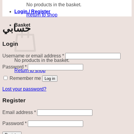
No products in the basket.
Login / Register
Return to shop
Basket
حسابي
Login
Required
Username or email address
*
No products in the basket.
Required
Password
*
Return to shop
Remember me
Log in
Lost your password?
Register
Required
Email address
*
Required
Password
*