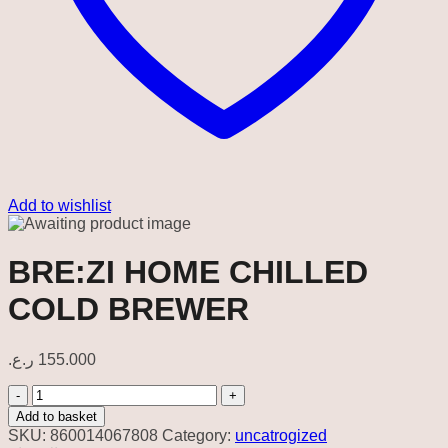
Add to wishlist
BRE:ZI HOME CHILLED
COLD BREWER
ر.ع.
155.000
BRE:ZI
HOME
Add to basket
CHILLED
SKU:
860014067808
Category:
uncatrogized
COLD