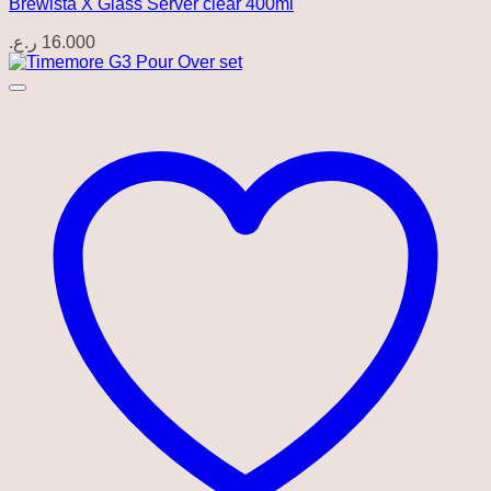
Brewista X Glass Server clear 400ml
ر.ع.
16.000