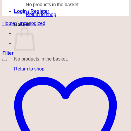
No products in the basket.
Login / Register
Return to shop
Home
/
uncatrogized
Basket
Filter
No products in the basket.
Return to shop