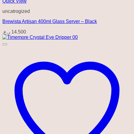
Quick View
uncatrogized
Brewista Artisan 400ml Glass Server – Black
ر.ع.
14.500