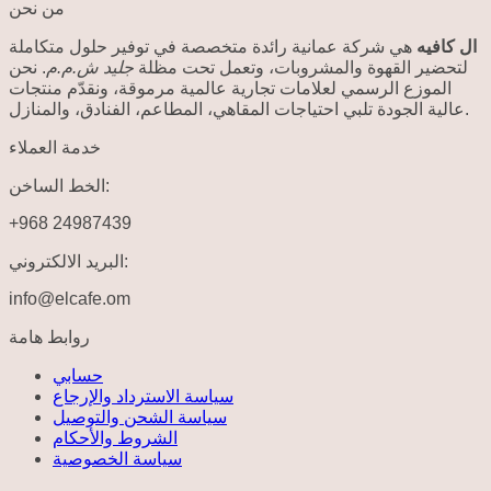
من نحن
ال كافيه
هي شركة عمانية رائدة متخصصة في توفير حلول متكاملة
لتحضير القهوة والمشروبات، وتعمل تحت مظلة
جليد ش.م.م
. نحن
الموزع الرسمي لعلامات تجارية عالمية مرموقة، ونقدّم منتجات
عالية الجودة تلبي احتياجات المقاهي، المطاعم، الفنادق، والمنازل.
خدمة العملاء
الخط الساخن:
+968 24987439
البريد الالكتروني:
info@elcafe.om
روابط هامة
حسابي
سياسة الاسترداد والإرجاع
سياسة الشحن والتوصيل
الشروط والأحكام
سياسة الخصوصية