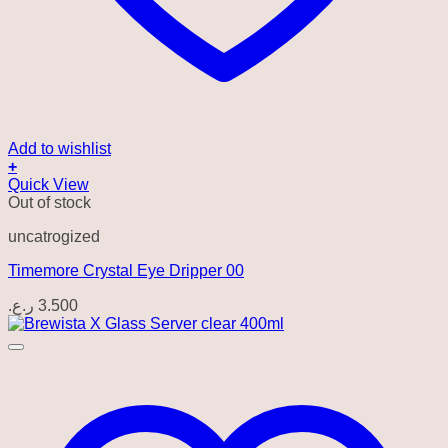
Add to wishlist
+
Quick View
Out of stock
uncatrogized
Timemore Crystal Eye Dripper 00
ر.ع.
3.500