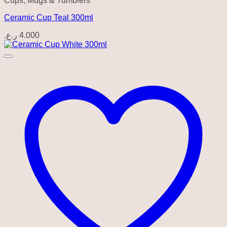
Cups, Mugs & Tumblers
Ceramic Cup Teal 300ml
ر.ع.
4.000