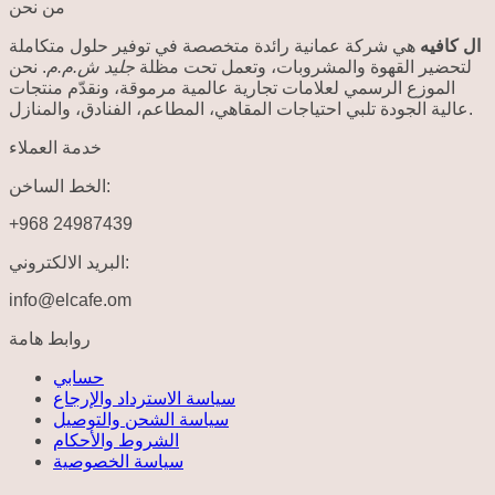
من نحن
ال كافيه
هي شركة عمانية رائدة متخصصة في توفير حلول متكاملة
لتحضير القهوة والمشروبات، وتعمل تحت مظلة
جليد ش.م.م
. نحن
الموزع الرسمي لعلامات تجارية عالمية مرموقة، ونقدّم منتجات
عالية الجودة تلبي احتياجات المقاهي، المطاعم، الفنادق، والمنازل.
خدمة العملاء
الخط الساخن:
+968 24987439
البريد الالكتروني:
info@elcafe.om
روابط هامة
حسابي
سياسة الاسترداد والإرجاع
سياسة الشحن والتوصيل
الشروط والأحكام
سياسة الخصوصية