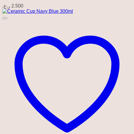
ر.ع.
2.500