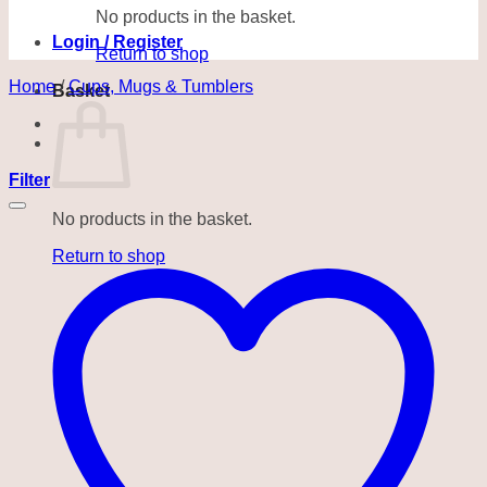
No products in the basket.
Login / Register
Return to shop
Home
/
Cups, Mugs & Tumblers
Basket
Filter
No products in the basket.
Return to shop