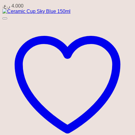
ر.ع.
4.000