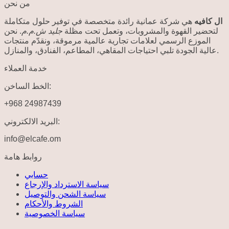
من نحن
ال كافيه
هي شركة عمانية رائدة متخصصة في توفير حلول متكاملة
لتحضير القهوة والمشروبات، وتعمل تحت مظلة
جليد ش.م.م
. نحن
الموزع الرسمي لعلامات تجارية عالمية مرموقة، ونقدّم منتجات
عالية الجودة تلبي احتياجات المقاهي، المطاعم، الفنادق، والمنازل.
خدمة العملاء
الخط الساخن:
+968 24987439
البريد الالكتروني:
info@elcafe.om
روابط هامة
حسابي
سياسة الاسترداد والإرجاع
سياسة الشحن والتوصيل
الشروط والأحكام
سياسة الخصوصية