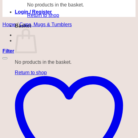
No products in the basket.
Login / Register
Return to shop
Home
/
Cups, Mugs & Tumblers
Basket
Filter
No products in the basket.
Return to shop