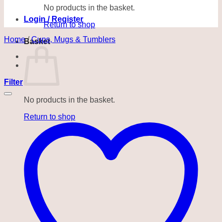
No products in the basket.
Login / Register
Return to shop
Home
/
Cups, Mugs & Tumblers
Basket
Filter
No products in the basket.
Return to shop