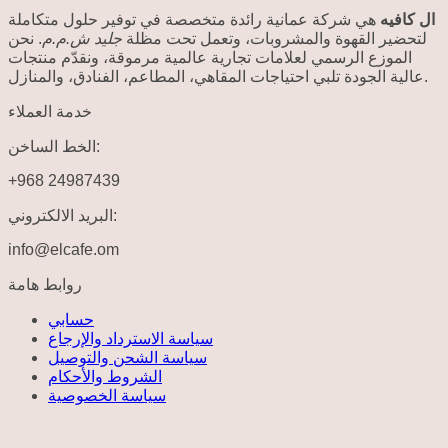
ال كافيه
هي شركة عمانية رائدة متخصصة في توفير حلول متكاملة
لتحضير القهوة والمشروبات، وتعمل تحت مظلة
جليد ش.م.م
. نحن
الموزع الرسمي لعلامات تجارية عالمية مرموقة، ونقدّم منتجات
عالية الجودة تلبي احتياجات المقاهي، المطاعم، الفنادق، والمنازل.
خدمة العملاء
الخط الساخن:
+968 24987439
البريد الالكتروني:
info@elcafe.om
روابط هامة
حسابي
سياسة الاسترداد والإرجاع
سياسة الشحن والتوصيل
الشروط والأحكام
سياسة الخصوصية