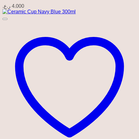
ر.ع.
4.000