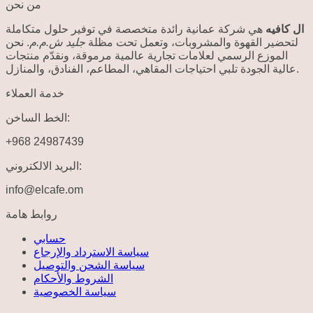
من نحن
ال كافيه
هي شركة عمانية رائدة متخصصة في توفير حلول متكاملة
لتحضير القهوة والمشروبات، وتعمل تحت مظلة
جليد ش.م.م
. نحن
الموزع الرسمي لعلامات تجارية عالمية مرموقة، ونقدّم منتجات
عالية الجودة تلبي احتياجات المقاهي، المطاعم، الفنادق، والمنازل.
خدمة العملاء
الخط الساخن:
+968 24987439
البريد الالكتروني:
info@elcafe.om
روابط هامة
حسابي
سياسة الاسترداد والإرجاع
سياسة الشحن والتوصيل
الشروط والأحكام
سياسة الخصوصية