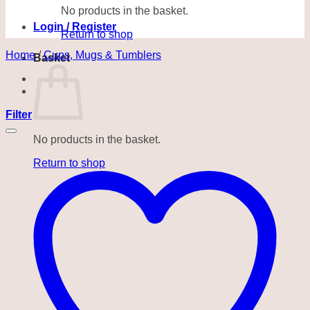
No products in the basket.
Login / Register
Return to shop
Home
/
Cups, Mugs & Tumblers
Basket
Filter
No products in the basket.
Return to shop