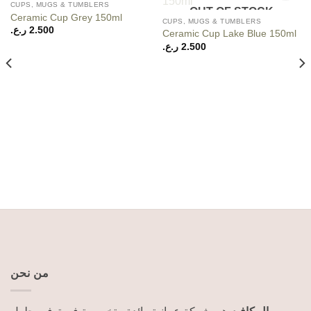
OUT OF STOCK
CUPS, MUGS & TUMBLERS
OUT OF STOCK
Add to
Add to
Ceramic Cup Grey 150ml
wishlist
wishlist
CUPS, MUGS & TUMBLERS
ر.ع.
2.500
Ceramic Cup Lake Blue 150ml
ر.ع.
2.500
من نحن