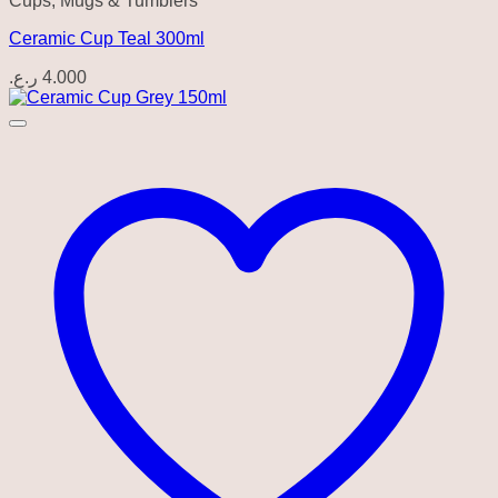
Cups, Mugs & Tumblers
Ceramic Cup Teal 300ml
ر.ع.
4.000