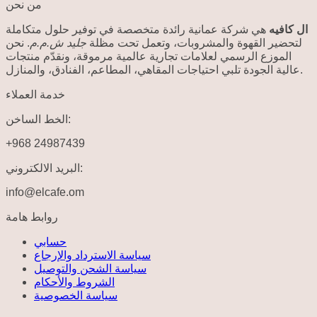
من نحن
ال كافيه
هي شركة عمانية رائدة متخصصة في توفير حلول متكاملة
لتحضير القهوة والمشروبات، وتعمل تحت مظلة
جليد ش.م.م
. نحن
الموزع الرسمي لعلامات تجارية عالمية مرموقة، ونقدّم منتجات
عالية الجودة تلبي احتياجات المقاهي، المطاعم، الفنادق، والمنازل.
خدمة العملاء
الخط الساخن:
+968 24987439
البريد الالكتروني:
info@elcafe.om
روابط هامة
حسابي
سياسة الاسترداد والإرجاع
سياسة الشحن والتوصيل
الشروط والأحكام
سياسة الخصوصية