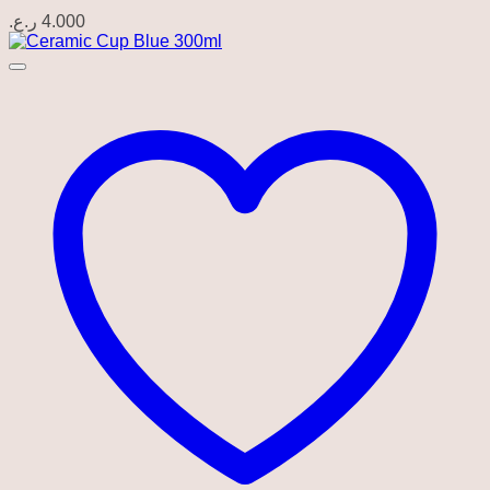
ر.ع.
4.000