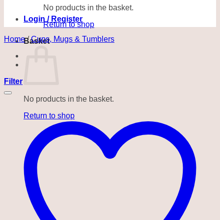
No products in the basket.
Login / Register
Return to shop
Home
/
Cups, Mugs & Tumblers
Basket
Filter
No products in the basket.
Return to shop