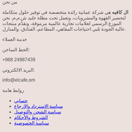
من نحن
ال كافيه
هي شركة عمانية رائدة متخصصة في توفير حلول متكاملة
لتحضير القهوة والمشروبات، وتعمل تحت مظلة
جليد ش.م.م
. نحن
الموزع الرسمي لعلامات تجارية عالمية مرموقة، ونقدّم منتجات
عالية الجودة تلبي احتياجات المقاهي، المطاعم، الفنادق، والمنازل.
خدمة العملاء
الخط الساخن:
+968 24987439
البريد الالكتروني:
info@elcafe.om
روابط هامة
حسابي
سياسة الاسترداد والإرجاع
سياسة الشحن والتوصيل
الشروط والأحكام
سياسة الخصوصية