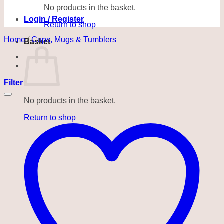
No products in the basket.
Login / Register
Return to shop
Home
/
Cups, Mugs & Tumblers
Basket
Filter
No products in the basket.
Return to shop