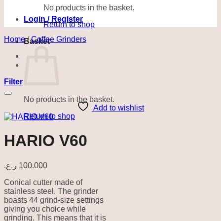
No products in the basket.
Login / Register
Return to shop
Home
/
Coffee Grinders
Basket
Filter
No products in the basket.
Add to wishlist
Return to shop
HARIO V60
ر.ع.
100.000
Conical cutter made of
stainless steel. The grinder
boasts 44 grind-size settings
giving you choice while
grinding. This means that it is