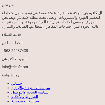
من نحن
ال كافيه
هي شركة عمانية رائدة متخصصة في توفير حلول متكاملة
لتحضير القهوة والمشروبات، وتعمل تحت مظلة
جليد ش.م.م
. نحن
الموزع الرسمي لعلامات تجارية عالمية مرموقة، ونقدّم منتجات
عالية الجودة تلبي احتياجات المقاهي، المطاعم، الفنادق، والمنازل.
خدمة العملاء
الخط الساخن:
+968 24987439
البريد الالكتروني:
info@elcafe.om
روابط هامة
حسابي
سياسة الاسترداد والإرجاع
سياسة الشحن والتوصيل
الشروط والأحكام
سياسة الخصوصية