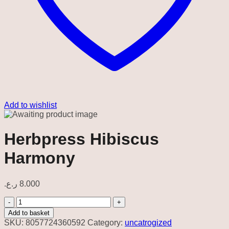
Add to wishlist
Herbpress Hibiscus
Harmony
ر.ع.
8.000
Herbpress
Hibiscus
Add to basket
Harmony
SKU:
8057724360592
Category:
uncatrogized
quantity