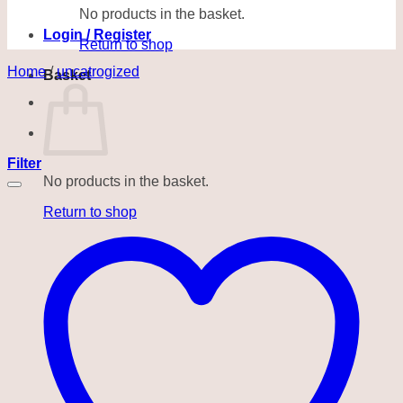
No products in the basket.
Login / Register
Return to shop
Home
/
uncatrogized
Basket
Filter
No products in the basket.
Return to shop