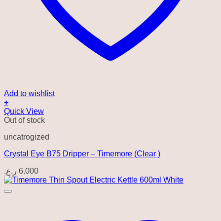
Add to wishlist
+
Quick View
Out of stock
uncatrogized
Crystal Eye B75 Dripper – Timemore (Clear )
ر.ع.
6.000