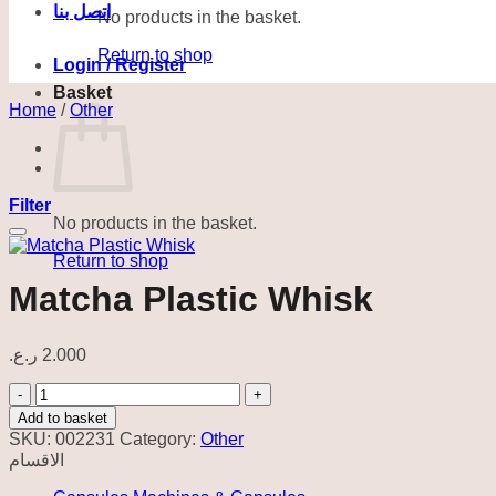
اتصل بنا
No products in the basket.
Return to shop
Login / Register
Basket
Home
/
Other
Filter
No products in the basket.
Return to shop
Matcha Plastic Whisk
ر.ع.
2.000
Matcha
Plastic
Add to basket
Whisk
SKU:
002231
Category:
Other
quantity
الاقسام