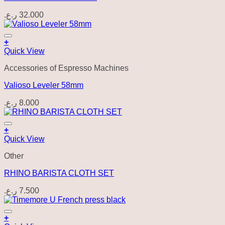
ر.ع.
32.000
+
Quick View
Accessories of Espresso Machines
Valioso Leveler 58mm
ر.ع.
8.000
+
Quick View
Other
RHINO BARISTA CLOTH SET
ر.ع.
7.500
+