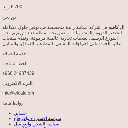
ر.ع.
6.700
من نحن
ال كافيه
هي شركة عمانية رائدة متخصصة في توفير حلول متكاملة
لتحضير القهوة والمشروبات، وتعمل تحت مظلة
جليد ش.م.م
. نحن
الموزع الرسمي لعلامات تجارية عالمية مرموقة، ونقدّم منتجات
عالية الجودة تلبي احتياجات المقاهي، المطاعم، الفنادق، والمنازل.
خدمة العملاء
الخط الساخن:
+968 24987439
البريد الالكتروني:
info@elcafe.om
روابط هامة
حسابي
سياسة الاسترداد والإرجاع
سياسة الشحن والتوصيل