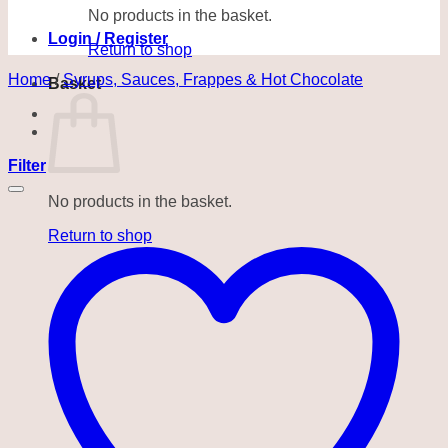
No products in the basket.
Login / Register
Return to shop
Home
/
Syrups, Sauces, Frappes & Hot Chocolate
Basket
Filter
No products in the basket.
Return to shop