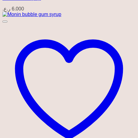
ر.ع.
6.000