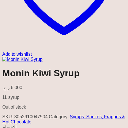
Add to wishlist
Monin Kiwi Syrup
ر.ع.
6.000
1L syrup
Out of stock
SKU:
3052910047504
Category:
Syrups, Sauces, Frappes &
Hot Chocolate
الاقسام