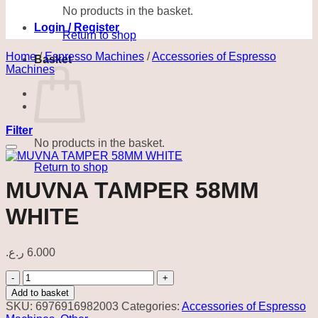
No products in the basket.
Login / Register
Return to shop
Home
/
Espresso Machines
/
Accessories of Espresso
Basket
Machines
Filter
No products in the basket.
Add to wishlist
Return to shop
MUVNA TAMPER 58MM
WHITE
ر.ع.
6.000
MUVNA
TAMPER
Add to basket
58MM
SKU:
6976916982003
Categories:
Accessories of Espresso
WHITE