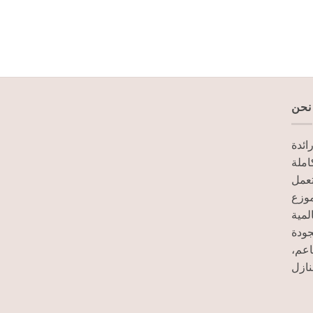
نحن
ائدة
ملة
تعمل
. زع
لمية
جودة
طاعم