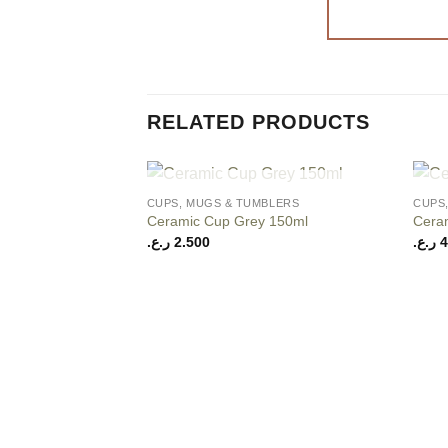
RELATED PRODUCTS
+
+
OUT OF STOCK
CUPS, MUGS & TUMBLERS
CUPS
Add to
Ceramic Cup Grey 150ml
Cera
wishlist
ر.ع.
2.500
ر.ع.
4