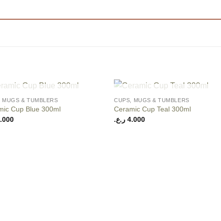
+
OUT OF STOCK
OUT OF STOCK
, MUGS & TUMBLERS
CUPS, MUGS & TUMBLERS
Add to
Add
mic Cup Blue 300ml
Ceramic Cup Teal 300ml
wishlist
wishl
.000
ر.ع.
4.000