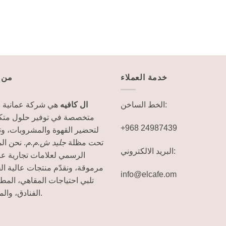
خدمة العملاء
من 
الخط الساخن:
ال كافيه
هي شركة عمانية ر
متخصصة في توفير حلول متكا
+968 24987439
لتحضير القهوة والمشروبات، و
تحت مظلة
جليد ش.م.م
نحن المو
البريد الالكتروني:
الرسمي لعلامات تجارية عا
مرموقة، ونقدّم منتجات عالية ال
info@elcafe.om
تلبي احتياجات المقاهي، الم،
الفنادق، والمنازل.