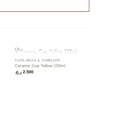
+
OUT OF STOCK
CUPS, MUGS & TUMBLERS
 to
Add to
Ceramic Cup Yellow 150ml
ist
wishlist
ر.ع.
2.500
OUT OF
+