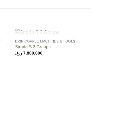
+
OUT OF STOCK
DRIP COFFEE MACHINES & TOOLS
 to
Add to
Strada S 2 Groups
ist
wishlist
ر.ع.
7,800.000
OUT OF
+
CAPSULES MACHINES 
TIMEMORE Chestnut
Hand Coffee Grinder