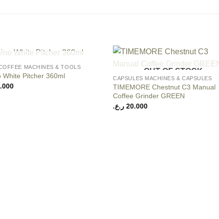
+
OUT OF STOCK
 COFFEE MACHINES & TOOLS
OUT OF STOCK
Add to
Add
 White Pitcher 360ml
CAPSULES MACHINES & CAPSULES
wishlist
wishl
.000
TIMEMORE Chestnut C3 Manual
Coffee Grinder GREEN
ر.ع.
20.000