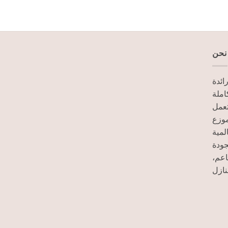
نحن
ائدة
ملة
تعمل
. زع
لمية
جودة
طاعم