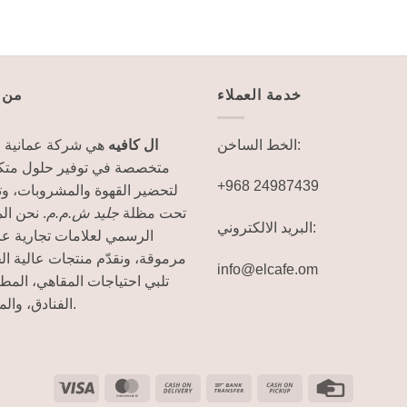
خدمة العملاء
من 
الخط الساخن:
ال كافيه
هي شركة عمانية ر
متخصصة في توفير حلول متكا
+968 24987439
لتحضير القهوة والمشروبات، و
تحت مظلة
جليد ش.م.م
نحن المو
البريد الالكتروني:
الرسمي لعلامات تجارية عا
مرموقة، ونقدّم منتجات عالية ال
info@elcafe.om
تلبي احتياجات المقاهي، الم،
الفنادق، والمنازل.