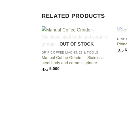
RELATED PRODUCTS
+
DRIP
Add to
+
Rhino
OUT OF STOCK
wishlist
ر.ع.
6
DRIP COFFEE MACHINES & TOOLS
Manual Coffee Grinder – Stainless
steel body and ceramic grinder
ر.ع.
5.000