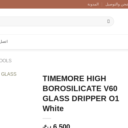
حن والتوصيل
المدونة
اتصل 
TOOLS
TIMEMORE HIGH
BOROSILICATE V60
Add to
wishlist
GLASS DRIPPER O1
White
6.500
ر.ع.