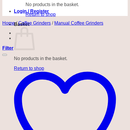
No products in the basket.
Login / Register
Return to shop
Home
/
Coffee Grinders
/
Manual Coffee Grinders
Basket
Filter
No products in the basket.
Return to shop