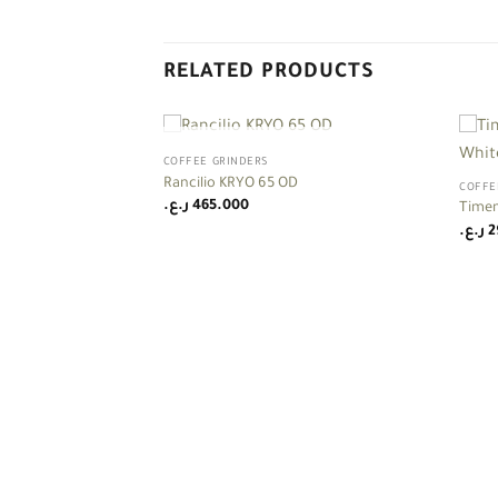
RELATED PRODUCTS
+
+
OUT OF STOCK
COFFEE GRINDERS
Add to
Add to
Rancilio KRYO 65 OD
COFFE
wishlist
wishlist
ر.ع.
465.000
Timem
ر.ع.
2
F STOCK
078 Grinder Black