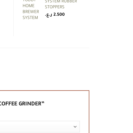
SYSTEM RUBBER
STOPPERS
ر.ع.
2.500
 COFFEE GRINDER”