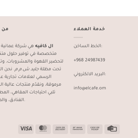
خدمة العملاء
من 
الخط الساخن:
ال كافيه
هي شركة عمانية ر
متخصصة في توفير حلول متك
+968 24987439
لتحضير القهوة والمشروبات، و
تحت مظلة
جليد ش.م.م
نحن المو
البريد الالكتروني:
الرسمي لعلامات تجارية عا
مرموقة، ونقدّم منتجات عالية ال
info@elcafe.om
تلبي احتياجات المقاهي، الم،
الفنادق، والمنازل.