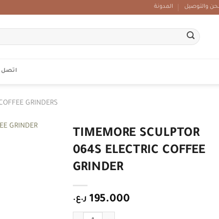
ن والتوصيل
المدونة
اتصل ب
COFFEE GRINDERS
TIMEMORE SCULPTOR
064S ELECTRIC COFFEE
Add to
wishlist
GRINDER
ر.ع.
195.000
TIMEMORE SCULPTOR 064S ELECTRIC COFFEE GRI