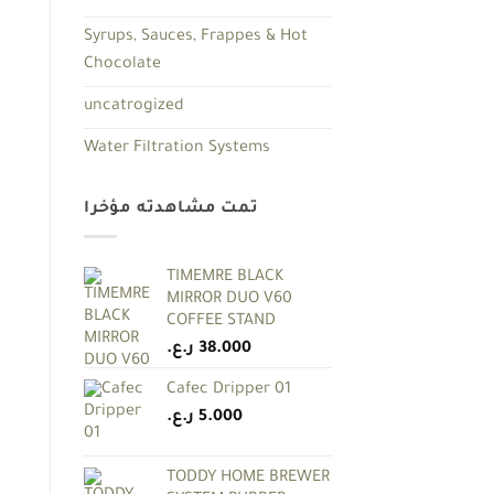
Syrups, Sauces, Frappes & Hot
Chocolate
uncatrogized
Water Filtration Systems
تمت مشاهدته مؤخرا
TIMEMRE BLACK
MIRROR DUO V60
COFFEE STAND
ر.ع.
38.000
Cafec Dripper 01
ر.ع.
5.000
TODDY HOME BREWER