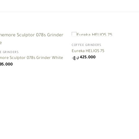
+
OUT OF STOCK
COFFEE GRINDERS
Add to
Add
Eureka HELIOS 75
E GRINDERS
wishlist
wish
ر.ع.
425.000
ore Sculptor 078s Grinder White
95.000