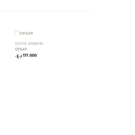
+
OUT OF STOCK
COFFEE GRINDERS
 to
Add to
DF64P
list
wishlist
ر.ع.
177.000