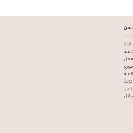
نحن
ائدة
املة
تعمل
. زع
لمية
جودة
طاعم