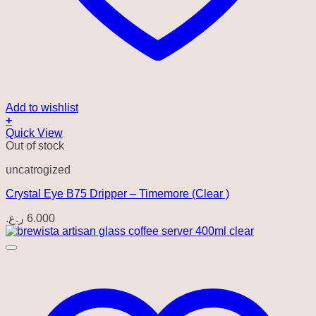
Add to wishlist
+
Quick View
Out of stock
uncatrogized
Crystal Eye B75 Dripper – Timemore (Clear )
ر.ع.
6.000