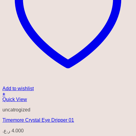
Add to wishlist
+
Quick View
uncatrogized
Timemore Crystal Eye Dripper 01
ر.ع.
4.000