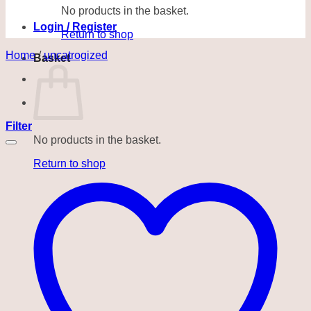
No products in the basket.
Login / Register
Return to shop
Home
/
uncatrogized
Basket
Filter
No products in the basket.
Return to shop