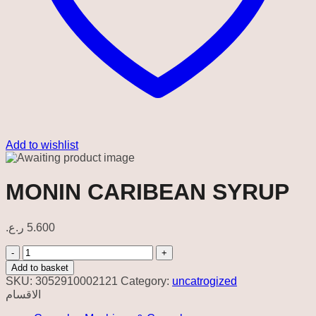
Add to wishlist
MONIN CARIBEAN SYRUP
ر.ع.
5.600
MONIN
CARIBEAN
Add to basket
SYRUP
SKU:
3052910002121
Category:
uncatrogized
quantity
الاقسام