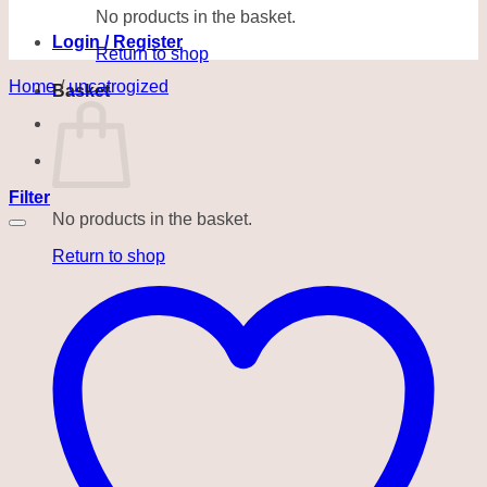
No products in the basket.
Login / Register
Return to shop
Home
/
uncatrogized
Basket
Filter
No products in the basket.
Return to shop