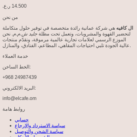
ر.ع.
14.500
من نحن
ال كافيه
هي شركة عمانية رائدة متخصصة في توفير حلول متكاملة
لتحضير القهوة والمشروبات، وتعمل تحت مظلة
جليد ش.م.م
. نحن
الموزع الرسمي لعلامات تجارية عالمية مرموقة، ونقدّم منتجات
عالية الجودة تلبي احتياجات المقاهي، المطاعم، الفنادق، والمنازل.
خدمة العملاء
الخط الساخن:
+968 24987439
البريد الالكتروني:
info@elcafe.om
روابط هامة
حسابي
سياسة الاسترداد والإرجاع
سياسة الشحن والتوصيل