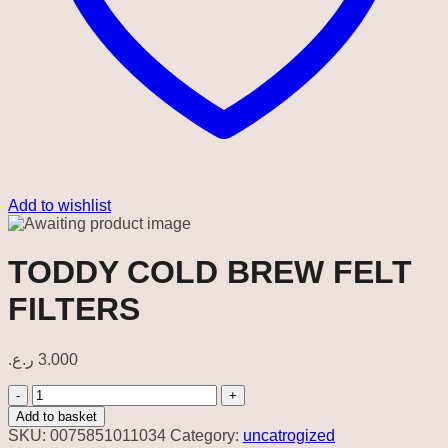
Add to wishlist
TODDY COLD BREW FELT
FILTERS
ر.ع.
3.000
TODDY
COLD
Add to basket
BREW
SKU:
0075851011034
Category:
uncatrogized
FELT