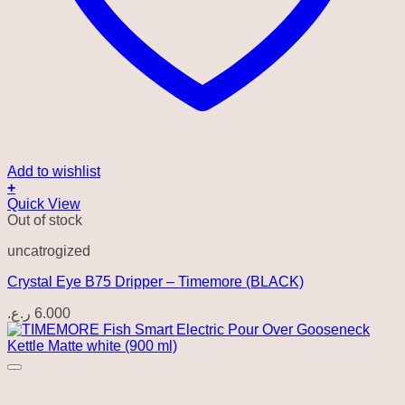
Add to wishlist
+
Quick View
Out of stock
uncatrogized
Crystal Eye B75 Dripper – Timemore (BLACK)
ر.ع.
6.000